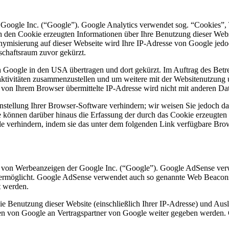
 Google Inc. (“Google”). Google Analytics verwendet sog. “Cookies”, 
h den Cookie erzeugten Informationen über Ihre Benutzung dieser Web
onymisierung auf dieser Webseite wird Ihre IP-Adresse von Google jedo
chaftsraum zuvor gekürzt.
n Google in den USA übertragen und dort gekürzt. Im Auftrag des Betr
aktivitäten zusammenzustellen und um weitere mit der Websitenutzung
 von Ihrem Browser übermittelte IP-Adresse wird nicht mit anderen 
tellung Ihrer Browser-Software verhindern; wir weisen Sie jedoch dara
 können darüber hinaus die Erfassung der durch das Cookie erzeugten 
e verhindern, indem sie das unter dem folgenden Link verfügbare Bro
 von Werbeanzeigen der Google Inc. (“Google”). Google AdSense verw
e ermöglicht. Google AdSense verwendet auch so genannte Web Beacon
t werden.
e Benutzung dieser Website (einschließlich Ihrer IP-Adresse) und Au
en von Google an Vertragspartner von Google weiter gegeben werden. 