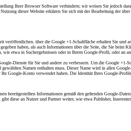
tellung Ihrer Browser Software verhindern; wir weisen Sie jedoch darau
Nutzung dieser Website erklären Sie sich mit der Bearbeitung der übe
t veröffentlichen. über die Google +1-Schaltfläche erhalten Sie und a
1 gegeben haben, als auch Informationen über die Seite, die Sie beim 
wie etwa in Suchergebnissen oder in Ihrem Google-Profil, oder an and
 Google-Dienste für Sie und andere zu verbessern. Um die Google +1-S
rofil gewählten Namen enthalten muss. Dieser Name wird in allen Goog
r Ihr Google-Konto verwendet haben. Die Identität Ihres Google-Profi
en bereitgestellten Informationen gemäß den geltenden Google-Datens
 gibt diese an Nutzer und Partner weiter, wie etwa Publisher, Inserent