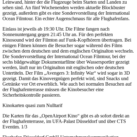
Leinwand, hinter der die Flugzeuge beim Starten und Landen zu
sehen sind. An fünf Wochenenden werden aktuelle Blockbuster
gezeigt, außerdem gibt es eine Sondervorstellung der International
Ocean Filmtour. Ein echter Augenschmaus für alle Flughafenfans.
Einlass ist jeweils ab 19:30 Uhr. Die Filme fangen nach
Sonnenuntergang gegen 21:45 Uhr an. Für den perfekten
Kinosound wird der Filmton auf Funk-Kopfhörern übertragen. Bei
einigen Filmen können die Besucher sogar während des Films
zwischen dem deutschen und dem englischen Originalton wechseln.
Die Sondervorstellung der International Ocean Filmtour, bei der
sechs bildgewaltige Dokumentarfilme über Wassersportler gezeigt
werden, läuft nur im Originalton mit englischen oder deutschen
Untertiteln. Der Film „Avengers 3: Infinity War“ wird sogar in 3D
gezeigt. Damit das Kinovergnügen perfekt wird, sind Snacks und
Getränke vor Ort erwerblich. Wie auch bei normalen Besuchen auf
der Flughafenterrasse müssen die Kinobesucher eine
Sicherheitskontrolle passieren.
Kinokarten quasi zum Nulltarif
Die Karten für das „OpenAirport Kino“ gibt es ab sofort direkt an
der Flughafenterrasse, im UFA-Palast Düsseldorf und über CTS
Eventim. 1/3