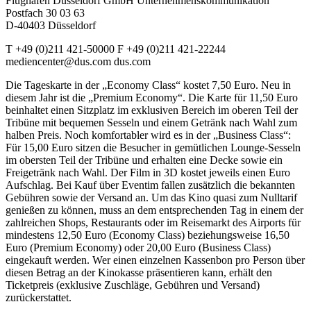
Flughafen Düsseldorf GmbH Unternehmenskommunikation
Postfach 30 03 63
D-40403 Düsseldorf
T +49 (0)211 421-50000 F +49 (0)211 421-22244
mediencenter@dus.com dus.com
Die Tageskarte in der „Economy Class“ kostet 7,50 Euro. Neu in
diesem Jahr ist die „Premium Economy“. Die Karte für 11,50 Euro
beinhaltet einen Sitzplatz im exklusiven Bereich im oberen Teil der
Tribüne mit bequemen Sesseln und einem Getränk nach Wahl zum
halben Preis. Noch komfortabler wird es in der „Business Class“:
Für 15,00 Euro sitzen die Besucher in gemütlichen Lounge-Sesseln
im obersten Teil der Tribüne und erhalten eine Decke sowie ein
Freigetränk nach Wahl. Der Film in 3D kostet jeweils einen Euro
Aufschlag. Bei Kauf über Eventim fallen zusätzlich die bekannten
Gebühren sowie der Versand an. Um das Kino quasi zum Nulltarif
genießen zu können, muss an dem entsprechenden Tag in einem der
zahlreichen Shops, Restaurants oder im Reisemarkt des Airports für
mindestens 12,50 Euro (Economy Class) beziehungsweise 16,50
Euro (Premium Economy) oder 20,00 Euro (Business Class)
eingekauft werden. Wer einen einzelnen Kassenbon pro Person über
diesen Betrag an der Kinokasse präsentieren kann, erhält den
Ticketpreis (exklusive Zuschläge, Gebühren und Versand)
zurückerstattet.